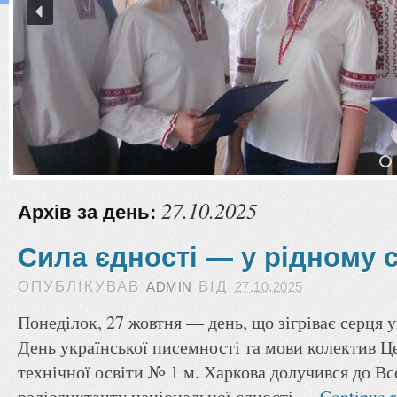
27.10.2025
Архів за день:
Сила єдності — у рідному 
ОПУБЛІКУВАВ
ВІД
ADMIN
27.10.2025
Понеділок, 27 жовтня — день, що зігріває серця у
День української писемності та мови колектив Ц
технічної освіти № 1 м. Харкова долучився до Вс
радіодиктанту національної єдності …
Continue 