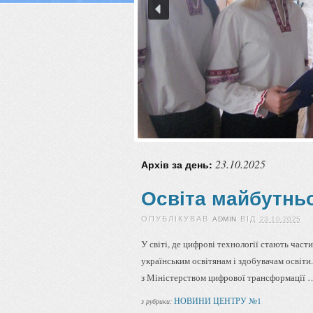
23.10.2025
Архів за день:
Освіта майбутньо
ОПУБЛІКУВАВ
ВІД
ADMIN
23.10.2025
У світі, де цифрові технології стають час
українським освітянам і здобувачам освіти
з Міністерством цифрової трансформації
НОВИНИ ЦЕНТРУ №1
з рубрики: