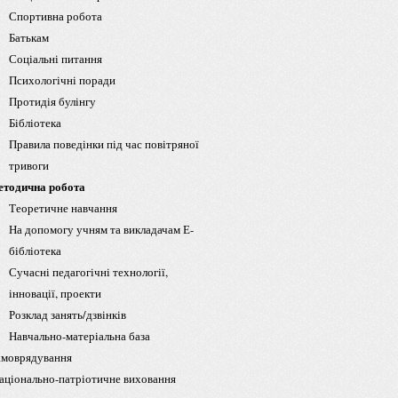
Спортивна робота
Батькам
Соціальні питання
Психологічні поради
Протидія булінгу
Бібліотека
Правила поведінки під час повітряної
тривоги
тодична робота
Теоретичне навчання
На допомогу учням та викладачам Е-
бібліотека
Сучасні педагогічні технології,
інновації, проекти
Розклад занять/дзвінків
Навчально-матеріальна база
моврядування
ціонально-патріотичне виховання