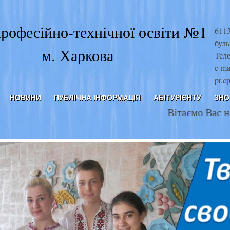
рофесійно-технічної освіти №1
6113
буль
м. Харкова
Теле
e-ma
pr.c
НОВИНИ
ПУБЛІЧНА ІНФОРМАЦІЯ
АБІТУРІЄНТУ
ЗНО
Вітаємо Вас на нашому 