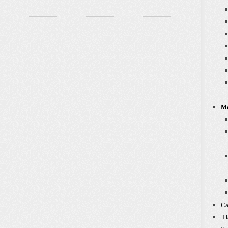
Ме
Са
На