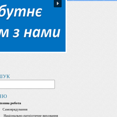
ШУК
НЮ
ховна робота
Самоврядування
Національно-патріотичне виховання