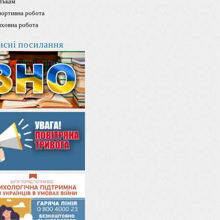
тькам
ортивна робота
ховна робота
исні посилання