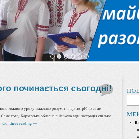
го починається сьогодні!
ПО
тиною кожного уроку, важливо розуміти, що потрібно саме
МЕ
. Саме тому Харківська обласна військова адміністрація спільно
Ви
 …
Continue reading
→