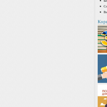
Ба
Сп
Ви
Кор