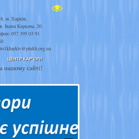
8, м. Харків,
в. Івана Каркача, 20.
фон: 057 395 03 91
il:
pto1kharkiv@ptukh.org.ua
ЦЕНТР КАР’ЄРИ
сайті!