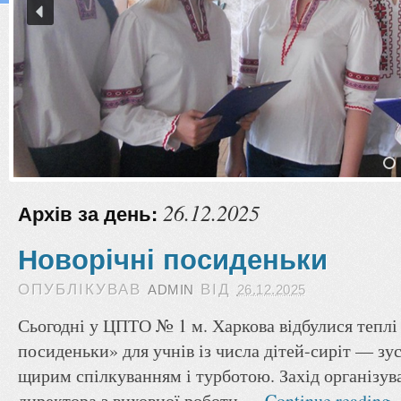
26.12.2025
Архів за день:
Новорічні посиденьки
ОПУБЛІКУВАВ
ВІД
ADMIN
26.12.2025
Сьогодні у ЦПТО № 1 м. Харкова відбулися теплі
посиденьки» для учнів із числа дітей-сиріт — зу
щирим спілкуванням і турботою. Захід організув
директора з виховної роботи …
Continue reading