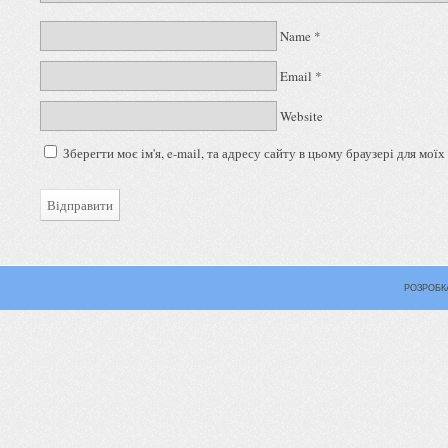
Name
*
Email
*
Website
Зберегти моє ім'я, e-mail, та адресу сайту в цьому браузері для мої
РОЗРОБК